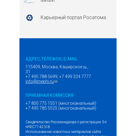
МИФИ
Карьерный портал Росатома
АДРЕС, ТЕЛЕФОН, E-MAIL
115409, Москва, Каширское ш.,
31
+7 495 788 5699, +7 499 324 7777
info@mephi.ru
(ссылка для отправки email)
ПРИЕМНАЯ КОМИССИЯ
+7 800 775 1551 (многоканальный)
+7 495 785 5525 (многоканальный)
Свидетельство Роскомнадзора о регистрации Эл
№ФС77-42318.
Использование новостных материалов сайта