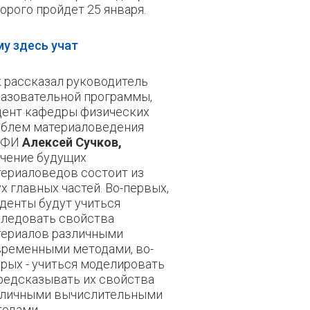
орого пройдет 25 января.
у здесь учат
 рассказал руководитель
азовательной программы,
цент кафедры физических
облем материаловедения
ИФИ
Алексей Сучков,
чение будущих
ериаловедов состоит из
х главных частей. Во-первых,
денты будут учиться
следовать свойства
териалов различными
ременными методами, во-
рых - учиться моделировать
редсказывать их свойства
зличными вычислительными
одами.