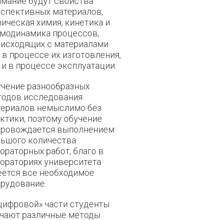
мание будут свойства
спективных материалов,
ическая химия, кинетика и
модинамика процессов,
исходящих с материалами
 в процессе их изготовления,
 и в процессе эксплуатации.
чение разнообразных
тодов исследования
териалов немыслимо без
ктики, поэтому обучение
провождается выполнением
льшого количества
ораторных работ, благо в
ораториях университета
ется все необходимое
рудование.
цифровой» части студенты
учают различные методы