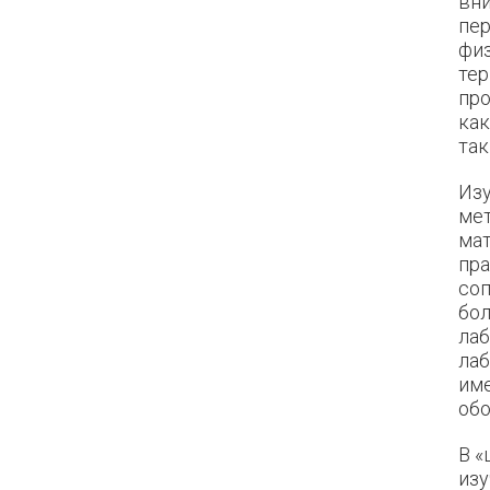
вни
пер
физ
тер
про
как
так
Изу
ме
ма
пра
со
бо
лаб
лаб
име
обо
В «
из