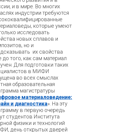
сии, и в мире. Во многих
аслях индустрии требуются
сококвалифицированные
териаловеды, которые умеют
только исследовать
йства новых сплавов и
позитов, но и
едсказывать их свойства
 до того, как сам материал
учен. Для подготовки таких
ециалистов в МИФИ
ущена во всех смыслах
тная образовательная
ограмма магистратуры
фровое материаловедение:
айн и диагностика
». На эту
грамму в первую очередь
т студентов Института
рной физики и технологий
ФИ, день открытых дверей