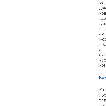
мод
дан
нов
виз
выч
нап
ов
мо
про
зач
акт
нео
кон
Ко
К п
пр
тол
пре