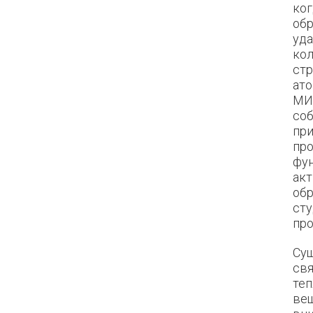
ког
обр
уда
кол
стр
ато
МИФ
соб
при
про
фун
акт
об
сту
пр
Су
свя
те
вещ