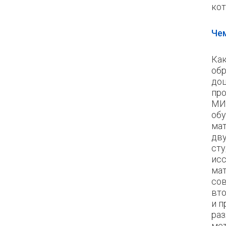
кот
Чем
Как
обр
до
пр
М
обу
мат
дву
сту
ис
ма
сов
вто
и п
ра
мет