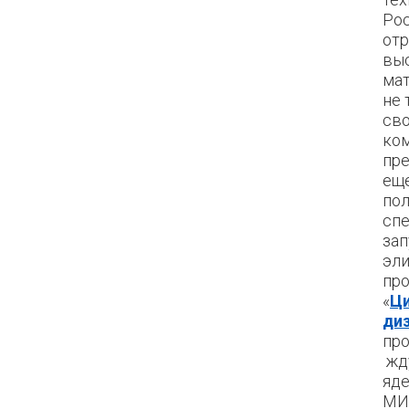
Рос
отр
вы
ма
не 
сво
ком
пр
еще
пол
сп
зап
эли
пр
«
Ци
диз
про
жду
яде
МИ