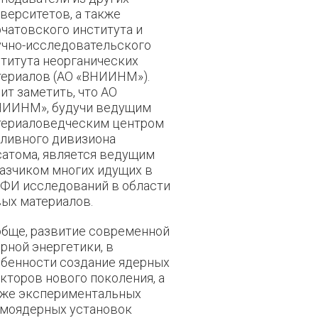
верситетов, а также
чатовского института и
учно-исследовательского
титута неорганических
ериалов (АО «ВНИИНМ»).
ит заметить, что АО
НИИНМ», будучи ведущим
териаловедческим центром
ливного дивизиона
атома, является ведущим
азчиком многих идущих в
ФИ исследований в области
ых материалов.
бще, развитие современной
рной энергетики, в
бенности создание ядерных
кторов нового поколения, а
кже экспериментальных
рмоядерных установок