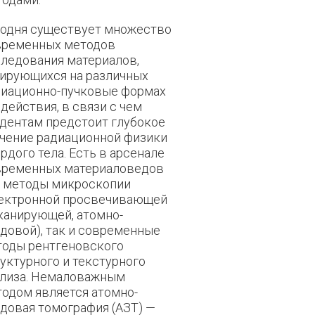
годня существует множество
временных методов
ледования материалов,
ирующихся на различных
диационно-пучковые формах
действия, в связи с чем
дентам предстоит глубокое
чение радиационной физики
рдого тела. Есть в арсенале
временных материаловедов
к методы микроскопии
лектронной просвечивающей
канирующей, атомно-
довой), так и современные
тоды рентгеновского
уктурного и текстурного
ализа. Немаловажным
одом является атомно-
довая томография (АЗТ) —