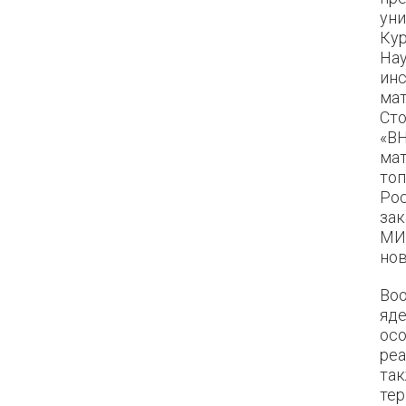
уни
Кур
На
инс
мат
Сто
«В
ма
топ
Рос
зак
МИ
нов
Воо
яде
осо
реа
та
те