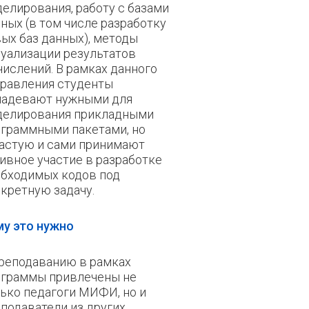
елирования, работу с базами
ных (в том числе разработку
ых баз данных), методы
уализации результатов
ислений. В рамках данного
равления студенты
ладевают нужными для
делирования прикладными
граммными пакетами, но
астую и сами принимают
ивное участие в разработке
бходимых кодов под
кретную задачу.
му это нужно
реподаванию в рамках
ограммы привлечены не
ько педагоги МИФИ, но и
подаватели из других