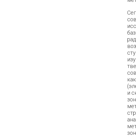
Се
со
исс
баз
ра
воз
сту
изу
тве
со
ка
(э
и с
зон
ме
стр
ан
мет
зон