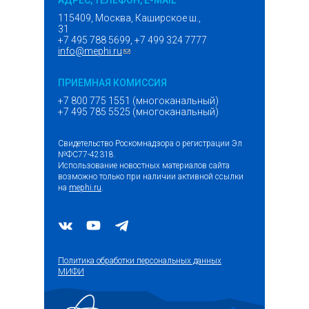
АДРЕС, ТЕЛЕФОН, E-MAIL
115409, Москва, Каширское ш.,
31
+7 495 788 5699, +7 499 324 7777
info@mephi.ru
(ссылка для отправки email)
ПРИЕМНАЯ КОМИССИЯ
+7 800 775 1551 (многоканальный)
+7 495 785 5525 (многоканальный)
Свидетельство Роскомнадзора о регистрации Эл
№ФС77-42318.
Использование новостных материалов сайта
возможно только при наличии активной ссылки
на
mephi.ru
.
Политика обработки персональных данных
МИФИ