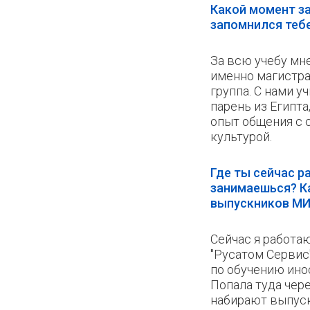
Какой момент за
запомнился теб
За всю учебу мн
именно магистрат
группа. С нами у
парень из Египта
опыт общения с 
культурой.
Где ты сейчас 
занимаешься? Ка
выпускников МИ
Сейчас я работа
"Русатом Сервис
по обучению ино
Попала туда чере
набирают выпуск