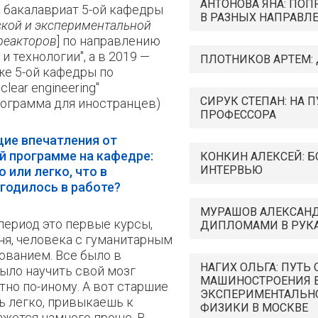
АНТОНОВА ЯНА: ПОП
а бакалавриат 5-ой кафедры
В РАЗНЫХ НАПРАВЛ
ской и экспериментальной
реакторов
] по направлению
и технологии", а в 2019 —
ПЛОТНИКОВ АРТЕМ: 
же 5-ой кафедры по
lear engineering"
СИРУК СТЕПАН: НА 
рограмма для иностранцев)
ПРОФЕССОРА
щие впечатления от
й программе на кафедре:
КОНКИН АЛЕКСЕЙ: 
ИНТЕРВЬЮ
 или легко, что в
годилось в работе?
МУРАШОВ АЛЕКСАНД
ериод это первые курсы,
ДИПЛОМАМИ В РУК
ня, человека с гуманитарным
ванием. Все было в
НАГИХ ОЛЬГА: ПУТЬ 
было научить свой мозг
МАШИНОСТРОЕНИЯ В
но по-иному. А вот старшие
ЭКСПЕРИМЕНТАЛЬН
ь легко, привыкаешь к
ФИЗИКИ В МОСКВЕ
ажется намного проще. В