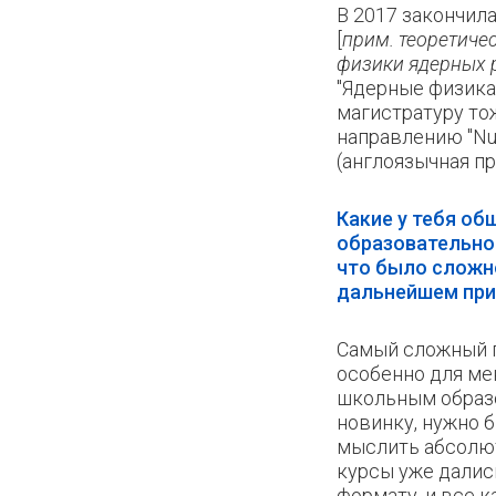
В 2017 закончил
[
прим. теоретиче
физики ядерных 
"Ядерные физика 
магистратуру то
направлению "Nuc
(англоязычная п
Какие у тебя об
образовательно
что было сложно
дальнейшем при
Самый сложный п
особенно для ме
школьным образо
новинку, нужно 
мыслить абсолют
курсы уже далис
формату, и все к