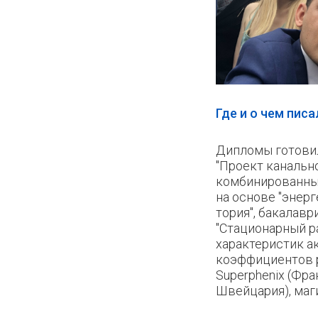
Где и о чем пис
Дипломы готови
"Проект канальн
комбинированны
на основе "энерг
тория", бакалавр
"Стационарный р
характеристик а
коэффициентов 
Superphenix (Фра
Швейцария), маг