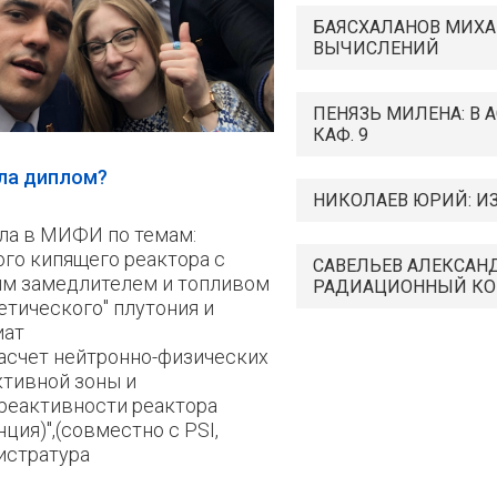
БАЯСХАЛАНОВ МИХА
ВЫЧИСЛЕНИЙ
ПЕНЯЗЬ МИЛЕНА: В 
КАФ. 9
ала диплом?
НИКОЛАЕВ ЮРИЙ: ИЗ
ла в МИФИ по темам:
ого кипящего реактора с
САВЕЛЬЕВ АЛЕКСАНД
м замедлителем и топливом
РАДИАЦИОННЫЙ КО
етического" плутония и
иат
асчет нейтронно-физических
ктивной зоны и
реактивности реактора
нция)",(совместно с PSI,
истратура