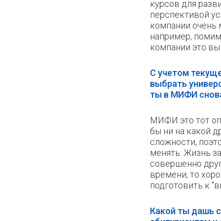
курсов для разви
перспективой ус
компании очень 
например, помим
компании это вы
С учетом текущ
выбрать универс
ты в МИФИ снов
МИФИ это тот оп
бы ни на какой д
сложности, поэто
менять. Жизнь з
совершенно друга
времени, то хор
подготовить к "в
Какой ты дашь 