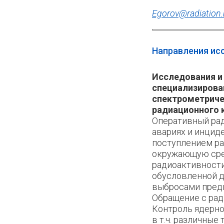
Egorov@radiation.
Направления ис
Исследования и
специализирова
спектрометриче
радиационного 
Оперативный ра
авариях и инцид
поступлением ра
окружающую сре
радиоактивност
обусловленной 
выбросами предп
Обращение с рад
Контроль ядерно
в т.ч. различные