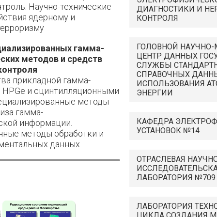
троль. Научно-технические
ДИАГНОСТИКИ И Н
йствия ядерному и
КОНТРОЛЯ
терроризму
ГОЛОВНОЙ НАУЧНО
циализированных гамма-
ЦЕНТР ДАННЫХ ГОС
ских методов и средств
СЛУЖБЫ СТАНДАРТ
контроля
СПРАВОЧНЫХ ДАННЫ
ва прикладной гамма-
ИСПОЛЬЗОВАНИЯ А
с HPGe и сцинтилляционными
ЭНЕРГИИ
пециализированные методы
иза гамма-
КАФЕДРА ЭЛЕКТРО
ской информации.
УСТАНОВОК №14
нные методы обработки и
иментальных данных
ОТРАСЛЕВАЯ НАУЧНО
ИССЛЕДОВАТЕЛЬСК
ЛАБОРАТОРИЯ №709
ЛАБОРАТОРИЯ ТЕХН
ЦИКЛА СОЗДАНИЯ М