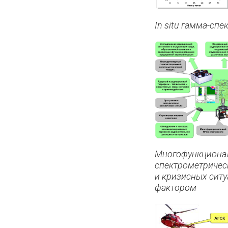
In situ гамма-сп
Многофункциона
спектрометричес
и кризисных сит
фактором