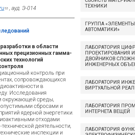
СВОЙСТВ МАТЕРИАЛ
ТЕХНИКИ
ru
(ссылка для отправки email)
, ауд. Э-014
ГРУППА «ЭЛЕМЕНТЫ
АВТОМАТИКИ»
следований
 разработки в области
ЛАБОРАТОРИЯ ЦИФ
нных прецизионных гамма-
ПРОЕКТИРОВАНИЯ 
ДВОЙНИКОВ СЛОЖ
ских технологий
ИНЖЕНЕРНЫХ ОБЪЕ
контроля
диационный контроль при
ентах, сопровождающихся
ЛАБОРАТОРИЯ ИНЖ
диоактивности в
ВИРТУАЛЬНОЙ РЕАЛ
ду. Исследования
и окружающей среды,
допустимыми сбросами и
ЛАБОРАТОРИЯ ПРО
ИНТЕРНЕТА ВЕЩЕЙ
риятий ядерной энергетики.
иоактивными отходами.
-технической деятельности,
ЛАБОРАТОРИЯ ФУН
 технические инспекции и
ЭЛЕКТРОФИЗИЧЕСК