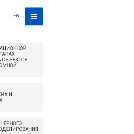
Поиск
EN
Форма
поиска
ИАЦИОННОЙ
ЭТАПАХ
 ОБЪЕКТОВ
ТОМНОЙ
ИХ И
Х
ЕНЕРНОГО
ОДЕЛИРОВАНИЯ