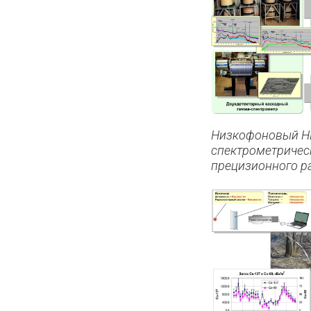
Низкофоновый H
спектрометричес
прецизионного р