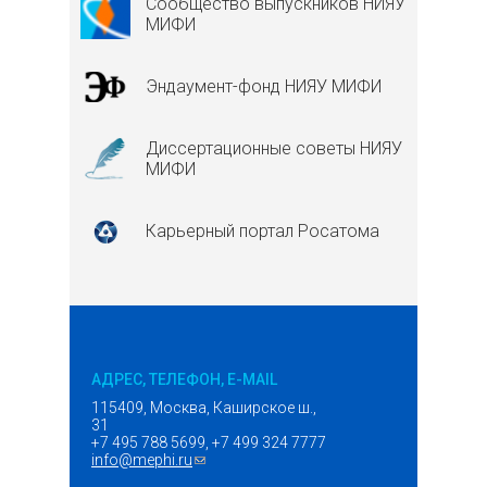
Сообщество выпускников НИЯУ
МИФИ
Эндаумент-фонд НИЯУ МИФИ
Диссертационные советы НИЯУ
МИФИ
Карьерный портал Росатома
АДРЕС, ТЕЛЕФОН, E-MAIL
115409, Москва, Каширское ш.,
31
+7 495 788 5699, +7 499 324 7777
info@mephi.ru
(ссылка для отправки email)