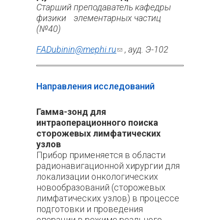
Старший преподаватель кафедры
физики элементарных частиц
(№40)
FADubinin@mephi.ru
(ссылка для
, ауд. Э-102
отправки email)
Направления исследований
Гамма-зонд для
интраоперационного поиска
сторожевых лимфатических
узлов
Прибор применяется в области
радионавигационной хирургии для
локализации онкологических
новообразований (сторожевых
лимфатических узлов) в процессе
подготовки и проведения
операции в режиме реального