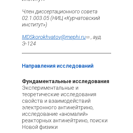
Член диссертационного совета
02.1.003.05 (НИЦ «Курчатовский
институт»)
MDSkorokhvatov@mephi.ru
(ссылка
, ауд.
Э-124
для
отправки
email)
Направления исследований
Фундаментальные исследования
Экспериментальные и
теоретические исследования
свойств и взаимодействий
электронного антинейтрино,
исследование «аномалий»
реакторных антинейтрино, поиски
Новой физики