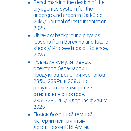
Benchmarking the design of the
cryogenics system for the
underground argon in DarkSide-
20k // Journal of Instrumentation,
2025
Ultra-low background physics:
lessons from Borexino and future
steps // Proceedings of Science,
2025
Ревизия кумулятивных
спектров бета-частиц
продуктов деления изотопов
235U, 239Pu и 238U по
результатам измерений
отношения спектров
235U/239Pu // Ядерная физика,
2025
Поиск бозонной темной
материи нейтринным
детектором iDREAM на