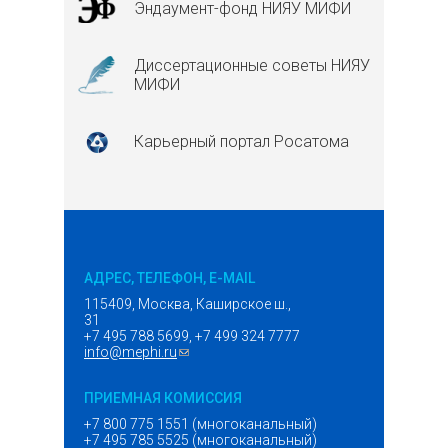
Эндаумент-фонд НИЯУ МИФИ
Диссертационные советы НИЯУ
МИФИ
Карьерный портал Росатома
АДРЕС, ТЕЛЕФОН, E-MAIL
115409, Москва, Каширское ш.,
31
+7 495 788 5699, +7 499 324 7777
info@mephi.ru
(ссылка для отправки email)
ПРИЕМНАЯ КОМИССИЯ
+7 800 775 1551 (многоканальный)
+7 495 785 5525 (многоканальный)