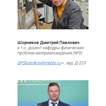
Шорников Дмитрий Павлович
к.т.н., доцент кафедры физических
проблем материаловедения (№9)
DPShornikov@mephi.ru
(ссылка для
, ауд. Д-223
отправки
email)