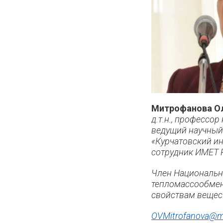
Митрофанова Ол
д.т.н., профессо
ведущий научный
«Курчатовский ин
сотрудник ИМЕТ 
Член Национальн
тепломассообмен
свойствам вещес
OVMitrofanova@m