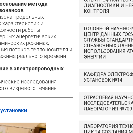
боснование метода
ДИАГНОСТИКИ И Н
езонансов
КОНТРОЛЯ
азона предельных
 характеристик и
ГОЛОВНОЙ НАУЧНО
дежности работы
ЦЕНТР ДАННЫХ ГОС
ерных энергетических
СЛУЖБЫ СТАНДАРТ
амических режимах,
СПРАВОЧНЫХ ДАННЫ
ния потоков теплоносителя и
ИСПОЛЬЗОВАНИЯ А
режиме реального времени
ЭНЕРГИИ
ние в электропроводных
КАФЕДРА ЭЛЕКТРО
УСТАНОВОК №14
ические исследования
го вихревого течения
ОТРАСЛЕВАЯ НАУЧНО
ИССЛЕДОВАТЕЛЬСК
ЛАБОРАТОРИЯ №709
 установки
ЛАБОРАТОРИЯ ТЕХН
ЦИКЛА СОЗДАНИЯ М