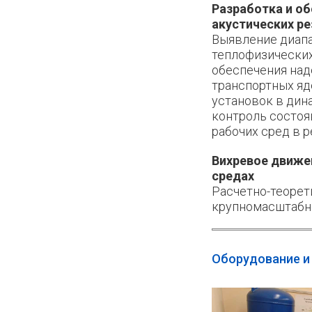
Разработка и о
акустических р
Выявление диап
теплофизических
обеспечения на
транспортных яд
установок в дин
контроль состоя
рабочих сред в 
Вихревое движе
средах
Расчетно-теорет
крупномасштабно
Оборудование и