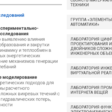
СВОЙСТВ МАТЕРИАЛ
email)
ТЕХНИКИ
следований
ГРУППА «ЭЛЕМЕНТЫ
АВТОМАТИКИ»
спериментально-
исследования
о выявлению влияния
ЛАБОРАТОРИЯ ЦИФ
ПРОЕКТИРОВАНИЯ 
бразования и закрутки
ДВОЙНИКОВ СЛОЖ
динамику и теплообмен в
ИНЖЕНЕРНЫХ ОБЪЕ
ых энергетических
ение механизмов генерации
лебаний
ЛАБОРАТОРИЯ ИНЖ
ВИРТУАЛЬНОЙ РЕАЛ
е моделирование
ретических подходов для
ЛАБОРАТОРИЯ ПРО
мы расчетного
ИНТЕРНЕТА ВЕЩЕЙ
ложных вихревых течений с
гидравлических потерь,
ности
ЛАБОРАТОРИЯ ФУН
ЭЛЕКТРОФИЗИЧЕСК