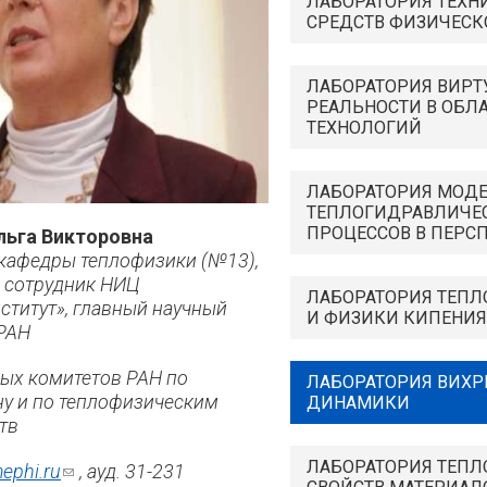
ЛАБОРАТОРИЯ ТЕХН
СРЕДСТВ ФИЗИЧЕС
ЛАБОРАТОРИЯ ВИРТ
РЕАЛЬНОСТИ В ОБЛ
ТЕХНОЛОГИЙ
ЛАБОРАТОРИЯ МОД
ТЕПЛОГИДРАВЛИЧЕ
ПРОЦЕССОВ В ПЕРС
ьга Викторовна
р кафедры теплофизики (№13),
 сотрудник НИЦ
ЛАБОРАТОРИЯ ТЕП
ститут», главный научный
И ФИЗИКИ КИПЕНИЯ
РАН
ых комитетов РАН по
ЛАБОРАТОРИЯ ВИХР
у и по теплофизическим
ДИНАМИКИ
тв
ЛАБОРАТОРИЯ ТЕП
ephi.ru
(ссылка для отправки
, ауд. 31-231