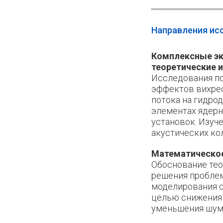
Направления ис
Комплексные эк
теоретические 
Исследования п
эффектов вихрео
потока на гидро
элементах ядерн
установок. Изуч
акустических ко
Математическо
Обоснование тео
решения пробле
моделирования с
целью снижения 
уменьшения шум