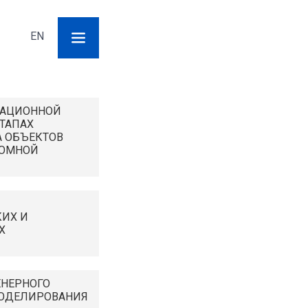
Поиск
EN
Форма
поиска
ИАЦИОННОЙ
ЭТАПАХ
 ОБЪЕКТОВ
ТОМНОЙ
ИХ И
Х
ЕНЕРНОГО
ОДЕЛИРОВАНИЯ