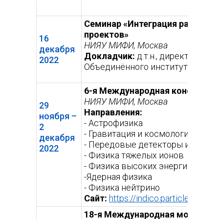
Семинар «Интеграция распред
проектов»
16
НИЯУ МИФИ, Москва
декабря
Докладчик:
д.т.н., директор Л
2022
Объединённого института ядерн
6-я Международная конференци
НИЯУ МИФИ, Москва
29
Направления:
ноября –
- Астрофизика
2
- Гравитация и космология
декабря
- Передовые детекторы и устан
2022
- Физика тяжелых ионов
- Физика высоких энергий
-Ядерная физика
- Физика нейтрино
Сайт:
https://indico.particle.mephi
18-я Международная молодежн