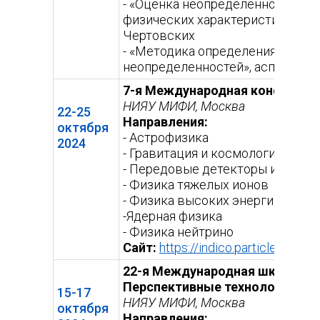
- «Оценка неопределенности изо
физических характеристик в пр
Чертовских
- «Методика определения локаль
неопределенностей», аспирант
7-я Международная конференци
НИЯУ МИФИ, Москва
22-25
Направления:
октября
- Астрофизика
2024
- Гравитация и космология
- Передовые детекторы и устан
- Физика тяжелых ионов
- Физика высоких энергий
-Ядерная физика
- Физика нейтрино
Сайт:
https://indico.particle.mephi
22-я Международная школа-кон
Перспективные технологии и 
15-17
НИЯУ МИФИ, Москва
октября
Направления: