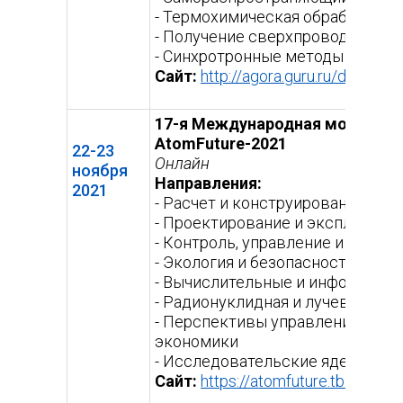
- Термохимическая обработка м
- Получение сверхпроводников
- Cинхротронные методы иссле
Сайт:
http://agora.guru.ru/display
17-я Международная молодежн
AtomFuture-2021
22-23
Онлайн
ноября
Направления:
2021
- Расчет и конструирование яде
- Проектирование и эксплуатаци
- Контроль, управление и диаг
- Экология и безопасность атом
- Вычислительные и информацио
- Радионуклидная и лучевая мед
- Перспективы управления пред
экономики
- Исследовательские ядерные 
Сайт:
https://atomfuture.tb.ru/
(вне
ссыл