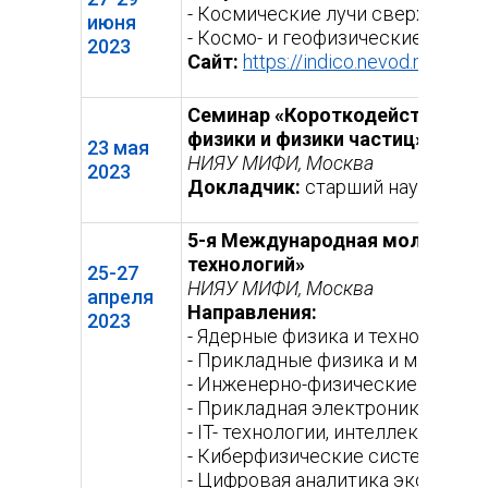
- Космические лучи сверхвысок
июня
- Космо- и геофизические аспек
2023
Сайт:
https://indico.nevod.mephi.r
Семинар «Короткодействующие 
физики и физики частиц»
23 мая
НИЯУ МИФИ, Москва
2023
Докладчик:
старший научный 
5-я Международная молодежна
технологий»
25-27
НИЯУ МИФИ, Москва
апреля
Направления:
2023
- Ядерные физика и технологии
- Прикладные физика и математ
- Инженерно-физические подход
- Прикладная электроника и ра
- IT- технологии, интеллектуал
- Киберфизические системы и т
- Цифровая аналитика экономич