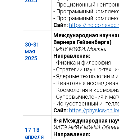
2025
- Прецизионный нейтронно-физ
- Программный комплекс FlowVi
- Программный комплекс «ЛОГО
Сайт:
https://indico.nevod.mephi.r
Международная научная конфер
Вернера Гейзенберга)
30-31
НИЯУ МИФИ, Москва
мая
Направления:
2025
- Физика и философия
- Стратегии научно-технического
- Ядерные технологии и инженер
- Квантовые исследования и те
- Космология и космофизика
- Супервычисления и математич
- Искусственный интеллект
Сайт:
https://physics-philosophy.me
8-я Международная научная ко
ИАТЭ НИЯУ МИФИ, Обнинск
17-18
Направления:
апреля