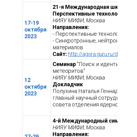
21-я Международная школа-кон
Перспективные технологии пол
НИЯУ МИФИ, Москва
17-19
Направления:
октября
- Перспективные технологии по
2023
- Синхротронные, нейтронные и
материалов
Сайт:
http://agora.guru.ru/display
Семинар
"Поиск и идентификаци
метеоритов"
НИЯУ МИФИ, Москва
12
Докладчик
октября
Полухина Наталья Геннадьевна,
2023
главный научный сотрудник Лабо
совета отделения ядерной физи
4-й Международный симпозиум
НИЯУ МИФИ, Москва
Направления:
27-29