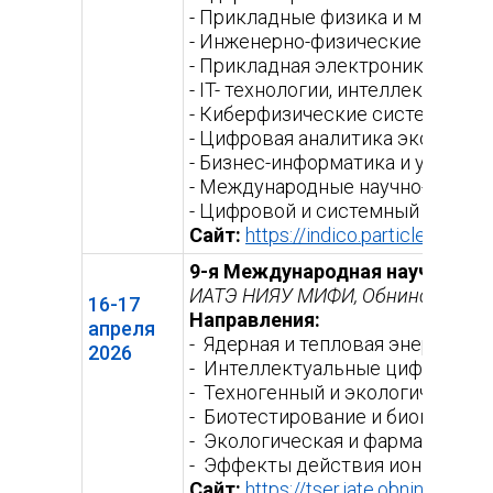
- Прикладные физика и математ
- Инженерно-физические подход
- Прикладная электроника и ра
- IT- технологии, интеллектуал
- Киберфизические системы и т
- Цифровая аналитика экономич
- Бизнес-информатика и управл
- Международные научно-технол
- Цифровой и системный инжини
Сайт:
https://indico.particle.mephi
9-я Международная научная ко
ИАТЭ НИЯУ МИФИ, Обнинск
16-17
Направления:
апреля
- Ядерная и тепловая энергетик
2026
- Интеллектуальные цифровые 
- Техногенный и экологический 
- Биотестирование и биоиндик
- Экологическая и фармацевтич
- Эффекты действия ионизирую
Сайт:
https://tser.iate.obninsk.ru/
(в