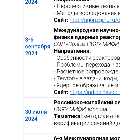
2024
- Перспективные технологии по
- Методы исследования констр
Сайт:
http://agora.guru.ru/display
Международная научно-практич
физике ядерных реакторов «Во
3-6
СОЛ «Волга» НИЯУ МИФИ, Тверска
сентября
Направления:
2024
- Особенности реакторов на бы
- Проблемы перехода к замкнут
- Расчетное сопровождение де
- Тестовые задачи, коды, базы 
- Ядерное образование и управ
Сайт:
https://indico.nevod.mephi.r
Российско-китайский семинар
НИЯУ МИФИ, Москва
30 июля
Тематика:
методики оценки яде
2024
верификации сечений дозиметр
6-я Международная молодежна