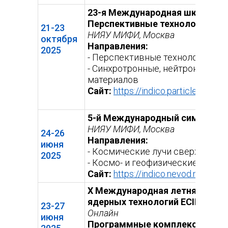
23-я Международная школа-кон
Перспективные технологии и 
21-23
НИЯУ МИФИ, Москва
октября
Направления:
2025
- Перспективные технологии по
- Синхротронные, нейтронные и
материалов
Сайт:
https://indico.particle.mephi
5-й Международный симпозиум
НИЯУ МИФИ, Москва
24-26
Направления:
июня
- Космические лучи сверхвысок
2025
- Космо- и геофизические аспек
Сайт:
https://indico.nevod.mephi.r
X Международная летняя школ
ядерных технологий ECINT Scho
23-27
Онлайн
июня
Программные комплексы: