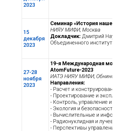
2023
Семинар «История нашей Вселе
НИЯУ МИФИ, Москва
15
Докладчик:
Дмитрий Наумов – д
декабря
Объединенного института ядер
2023
19-я Международная молодежн
AtomFuture-2023
27-28
ИАТЭ НИЯУ МИФИ, Обнинск
ноября
Направления:
2023
- Расчет и конструирование яде
- Проектирование и эксплуатаци
- Контроль, управление и диаг
- Экология и безопасность атом
- Вычислительные и информацио
- Радионуклидная и лучевая мед
- Перспективы управления пред