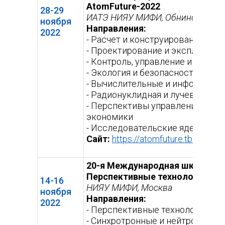
AtomFuture-2022
28-29
ИАТЭ НИЯУ МИФИ, Обнинск
ноября
Направления:
2022
- Расчет и конструирование яде
- Проектирование и эксплуатаци
- Контроль, управление и диаг
- Экология и безопасность атом
- Вычислительные и информацио
- Радионуклидная и лучевая мед
- Перспективы управления пред
экономики
- Исследовательские ядерные 
Сайт:
https://atomfuture.tb.ru/
(вне
ссыл
20-я Международная школа-кон
Перспективные технологии по
14-16
НИЯУ МИФИ, Москва
ноября
Направления:
2022
- Перспективные технологии по
- Синхротронные и нейтронные 