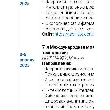
- Ядерная и тепловая энергетик
2025
- Интеллектуальные цифровые 
- Техногенный и экологический 
- Биотестирование и биоиндик
- Экологическая и фармацевтич
- Эффекты действия ионизирую
Сайт:
https://tser.iate.obninsk.ru/
(в
сс
7-я Международная молодежна
технологий»
3-5
НИЯУ МИФИ, Москва
апреля
Направления:
2025
- Ядерные физика и технологии
- Прикладные физика и математ
- Инженерно-физические подход
- Прикладная электроника и ра
- IT- технологии, интеллектуал
- Киберфизические системы и т
- Цифровая аналитика экономич
- Бизнес-информатика и управл