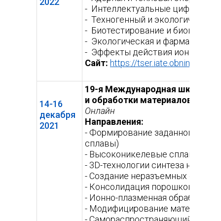
2022
- Интеллектуальные цифровые 
- Техногенный и экологический 
- Биотестирование и биоиндик
- Экологическая и фармацевтич
- Эффекты действия ионизирую
Сайт:
https://tser.iate.obninsk.ru/
(в
сс
19-я Международная школа-ко
и обработки материалов»
14-16
Онлайн
декабря
Направления:
2021
- Формирование заданного стру
сплавы)
- Высоконикелевые сплавы, мета
- 3D-технологии синтеза новых 
- Создание неразъемных соедин
- Консолидация порошков
- Ионно-плазменная обработка 
- Модифицирование материалов
- Самораспространяющийся выс