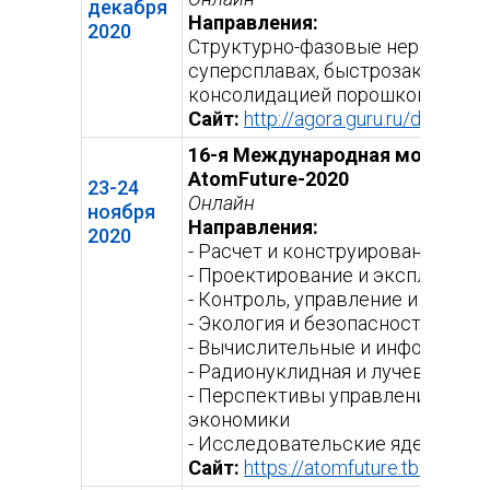
декабря
Направления:
2020
Структурно-фазовые неравнове
суперсплавах, быстрозакаленны
консолидацией порошков.
Сайт:
http://agora.guru.ru/display
16-я Международная молодежн
AtomFuture-2020
23-24
Онлайн
ноября
Направления:
2020
- Расчет и конструирование яде
- Проектирование и эксплуатаци
- Контроль, управление и диаг
- Экология и безопасность атом
- Вычислительные и информацио
- Радионуклидная и лучевая мед
- Перспективы управления пред
экономики
- Исследовательские ядерные 
Сайт:
https://atomfuture.tb.ru/
(вне