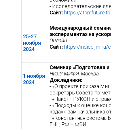
- Исследовательские ядерные 
Сайт:
https://atomfuture.tb.ru/
(вне
ссыл
Международный семинар НИЯУ 
экспериментах на ускорительн
25-27
Онлайн
ноября
Сайт:
https://indico.jinr.ru/event/4
2024
Семинар «Подготовка и оценка
НИЯУ МИФИ, Москва
1 ноября
Докладчики:
2024
- «О проекте приказа Минпромт
секретарь Совета по метрологи
- «Пакет ГРУКОН и справочник 
- «Подходы к оценке константн
кодах», зам.начальника отдела
- «Константная система БНАБ и 
ГНЦ РФ – ФЭИ