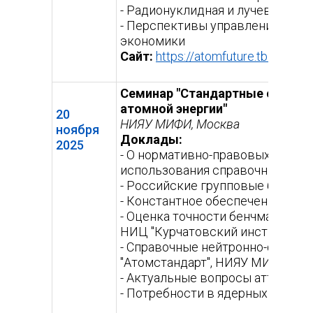
- Радионуклидная и лучевая мед
- Перспективы управления пред
экономики
Сайт:
https://atomfuture.tb.ru/
(вне
ссыл
Семинар "Стандартные справо
атомной энергии"
20
НИЯУ МИФИ, Москва
ноября
Доклады:
2025
- О нормативно-правовых актах 
использования справочных данны
- Российские групповые библиот
- Константное обеспечение расч
- Оценка точности бенчмарк-эк
НИЦ "Курчатовский институт")
- Справочные нейтронно-физичес
"Атомстандарт", НИЯУ МИФИ)
- Актуальные вопросы аттестаци
- Потребности в ядерных данны