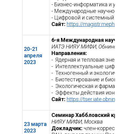
- Бизнес-информатика и управл
- Международные научно-технол
- Цифровой и системный инжини
Сайт:
https://magistr.mephi.ru/sch
6-я Международная научная ко
ИАТЭ НИЯУ МИФИ, Обнинск
20-21
Направления:
апреля
- Ядерная и тепловая энергетик
2023
- Интеллектуальные цифровые 
- Техногенный и экологический 
- Биотестирование и биоиндик
- Экологическая и фармацевтич
- Эффекты действия ионизирую
Сайт:
https://tser.iate.obninsk.ru/
(в
сс
Семинар Хаббловский кризис и
НИЯУ МИФИ, Москва
23 марта
Докладчик:
член-корреспонден
2023