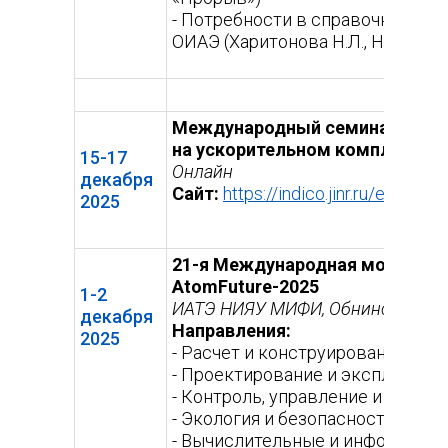
- Потребности в справочных да
ОИАЭ (Харитонова Н.Л., НИЯУ М
Международный семинар НИЯУ 
на ускорительном комплексе N
15-17
Онлайн
декабря
Сайт:
https://indico.jinr.ru/event/5
2025
21-я Международная молодежн
AtomFuture-2025
1-2
ИАТЭ НИЯУ МИФИ, Обнинск
декабря
Направления:
2025
- Расчет и конструирование яде
- Проектирование и эксплуатаци
- Контроль, управление и диаг
- Экология и безопасность атом
- Вычислительные и информацио