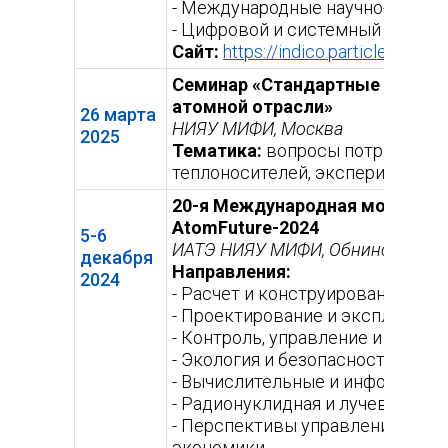
- Международные научно-технол
- Цифровой и системный инжини
Сайт:
https://indico.particle.mephi
Семинар «Стандартные справо
атомной отрасли»
26 марта
НИЯУ МИФИ, Москва
2025
Тематика:
вопросы потребности
теплоносителей, эксперименталь
20-я Международная молодежн
AtomFuture-2024
5-6
ИАТЭ НИЯУ МИФИ, Обнинск
декабря
Направления:
2024
- Расчет и конструирование яде
- Проектирование и эксплуатаци
- Контроль, управление и диаг
- Экология и безопасность атом
- Вычислительные и информацио
- Радионуклидная и лучевая мед
- Перспективы управления пред
экономики