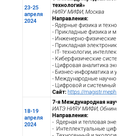
технологий»
23-25
НИЯУ МИФИ, Москва
апреля
Направления:
2024
- Ядерные физика и технологии
- Прикладные физика и математ
- Инженерно-физические подход
- Прикладная электроника и ра
- IT- технологии, интеллектуал
- Киберфизические системы и т
- Цифровая аналитика экономич
- Бизнес-информатика и управл
- Международные научно-технол
- Цифровой и системный инжини
Сайт:
https://magistr.mephi.ru/scho
7-я Международная научная ко
ИАТЭ НИЯУ МИФИ, Обнинск
18-19
Направления:
апреля
- Ядерная и тепловая энергетик
2024
- Интеллектуальные цифровые 
- Техногенный и экологический 