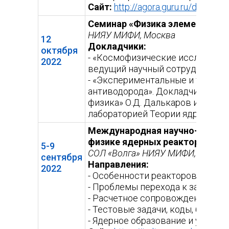
Сайт:
http://agora.guru.ru/display
Семинар «Физика элементарны
НИЯУ МИФИ, Москва
12
Докладчики:
октября
- «Космофизические исследовани
2022
ведущий научный сотрудник ФИА
- «Экспериментальные и теорет
антиводорода». Докладчики: док
физика» О.Д. Далькаров и докто
лабораторией Теории ядра А.Ю. 
Международная научно-практич
физике ядерных реакторов «Во
5-9
СОЛ «Волга» НИЯУ МИФИ, Тверска
сентября
Направления:
2022
- Особенности реакторов на бы
- Проблемы перехода к замкнут
- Расчетное сопровождение де
- Тестовые задачи, коды, базы 
- Ядерное образование и управ