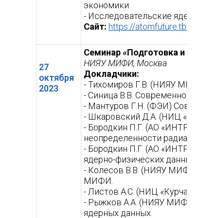
экономики
- Исследовательские ядерные 
Сайт:
https://atomfuture.tb.ru/
(вне
ссыл
Семинар «Подготовка и оценка
НИЯУ МИФИ, Москва
27
Докладчики:
октября
- Тихомиров Г.В. (НИЯУ МИФИ) –
2023
- Синица В.В. Современное сост
- Мантуров Г.Н. (ФЭИ) Современ
- Шкаровский Д.А. (НИЦ «Курчат
- Бородкин П.Г. (АО «ИНТРА») И
неопределенности радиационной
- Бородкин П.Г. (АО «ИНТРА»), Б
ядерно-физических данных.
- Колесов В.В. (НИЯУ МИФИ) Оп
МИФИ.
- Листов А.С. (НИЦ «Курчатовск
- Рыжков А.А. (НИЯУ МИФИ) Воз
ядерных данных.