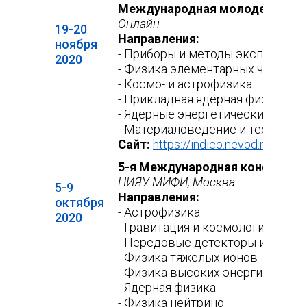
ссыл
Международная молодежная шк
Онлайн
19-20
Направления:
ноября
- Приборы и методы эксперимен
2020
- Физика элементарных частиц
- Космо- и астрофизика
- Прикладная ядерная физика и 
- Ядерные энергетические уста
- Материаловедение и технолог
Сайт:
https://indico.nevod.mephi.r
5-я Международная конференци
НИЯУ МИФИ, Москва
5-9
Направления:
октября
- Астрофизика
2020
- Гравитация и космология
- Передовые детекторы и устан
- Физика тяжелых ионов
- Физика высоких энергий
- Ядерная физика
- Физика нейтрино