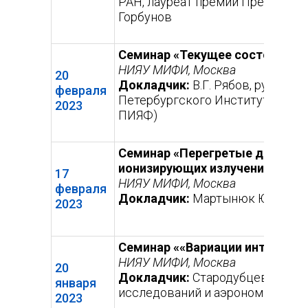
РАН, лауреат премии Президент
Горбунов
Семинар «Текущее состояние и
НИЯУ МИФИ, Москва
20
Докладчик:
В.Г. Рябов, руквод
февраля
Петербургского Института Ядерн
2023
ПИЯФ)
Семинар «Перегретые дисперс
ионизирующих излучений»
17
НИЯУ МИФИ, Москва
февраля
Докладчик:
Мартынюк Юрий Ник
2023
Семинар ««Вариации интенсивн
НИЯУ МИФИ, Москва
20
Докладчик:
Стародубцев Сергей 
января
исследований и аэрономии им Ю.
2023