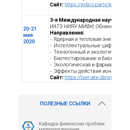
Сайт:
https://indico.particle.mephi
3-я Международная научная ко
ИАТЭ НИЯУ МИФИ, Обнинск
20-21
Направления:
мая
- Ядерная и тепловая энергетик
2020
- Интеллектуальные цифровые 
- Техногенный и экологический 
- Биотестирование и биоиндик
- Экологическая и фармацевтич
- Эффекты действия ионизирую
Сайт:
https://tser.iate.obninsk.ru/
(в
сс
ПОЛЕЗНЫЕ ССЫЛКИ
Кафедра физических проблем
материаловедения