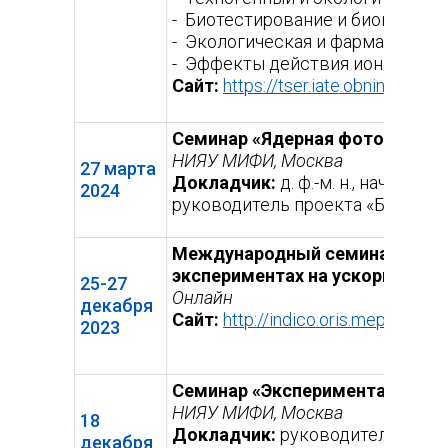
- Биотестирование и биоиндик
- Экологическая и фармацевтич
- Эффекты действия ионизирую
Сайт:
https://tser.iate.obninsk.ru/
(в
сс
Семинар «Ядерная фотография: и
НИЯУ МИФИ, Москва
27 марта
Докладчик:
д. ф.-м. н., началь
2024
руководитель проекта «БЕККЕР
Международный семинар НИЯУ 
экспериментах на ускорительн
25-27
Онлайн
декабря
Сайт:
http://indico.oris.mephi.ru/e
2023
Семинар «Эксперимента SPD»
НИЯУ МИФИ, Москва
18
Докладчик:
руководитель эксп
декабря