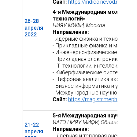
Сайт:
https://indico.nevod.mephi.r
4-я Международная молодежна
технологий»
26-28
НИЯУ МИФИ, Москва
апреля
Направления:
2022
- Ядерные физика и технологии,
- Прикладные физика и математ
- Инженерно-физические подход
- Прикладная электроника и ра
- IT- технологии, интеллектуал
- Киберфизические системы и т
- Цифровая аналитика экономич
- Бизнес-информатика и управл
- Международные научно-технол
Сайт:
https://magistr.mephi.ru/sch
5-я Международная научная ко
ИАТЭ НИЯУ МИФИ, Обнинск
21-22
Направления:
апреля
- Ядерная и тепловая энергетик