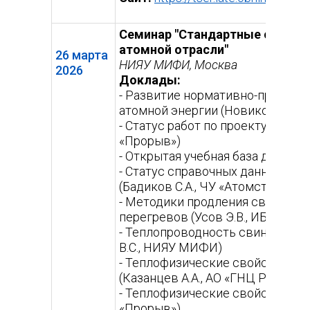
сс
Семинар "Стандартные справоч
атомной отрасли"
26 марта
НИЯУ МИФИ, Москва
2026
Доклады:
- Развитие нормативно-правово
атомной энергии (Новиков Г.Е.,
- Статус работ по проекту «Прор
«Прорыв»)
- Открытая учебная база данных
- Статус справочных данных по
(Бадиков С.А., ЧУ «Атомстандарт
- Методики продления свойств н
перегревов (Усов Э.В., ИБРАЭ РА
- Теплопроводность свинца с ра
В.С., НИЯУ МИФИ)
- Теплофизические свойства на
(Казанцев А.А., АО «ГНЦ РФ – ФЭ
- Теплофизические свойства нов
«Прорыв»)