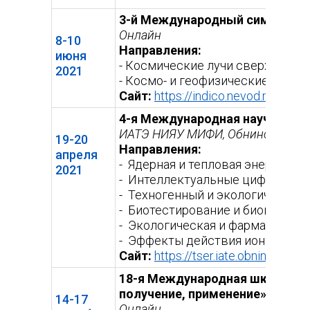
3-й Международный симпозиум
Онлайн
8-10
Направления:
июня
- Космические лучи сверхвысок
2021
- Космо- и геофизические аспек
Сайт:
https://indico.nevod.mephi.r
4-я Международная научная ко
ИАТЭ НИЯУ МИФИ, Обнинск
19-20
Направления:
апреля
- Ядерная и тепловая энергетик
2021
- Интеллектуальные цифровые 
- Техногенный и экологический 
- Биотестирование и биоиндик
- Экологическая и фармацевтич
- Эффекты действия ионизирую
Сайт:
https://tser.iate.obninsk.ru/
(в
сс
18-я Международная школа-ко
получение, применение»
14-17
Онлайн