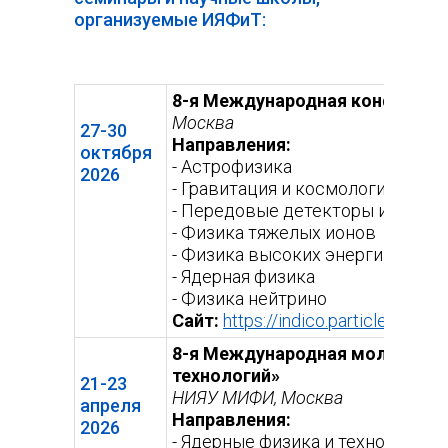
организуемые ИЯФиТ:
8-я Международная конференци
Москва
27-30
Направления:
октября
- Астрофизика
2026
- Гравитация и космология
- Передовые детекторы и устан
- Физика тяжелых ионов
- Физика высоких энергий
- Ядерная физика
- Физика нейтрино
Сайт:
https://indico.particle.mephi
8-я Международная молодежна
технологий»
21-23
НИЯУ МИФИ, Москва
апреля
Направления:
2026
- Ядерные физика и технологии